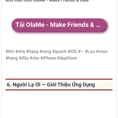
Ảnh màn hình OlaMe - Make Friends & Date
Tải OlaMe - Make Friends & Date
#tìm #nhà #hàng #xung #quanh #iOS #— #Lựa #chọn
#hàng #đầu #cho #iPhone #AppStore
6. Người Lạ Ơi — Giới Thiệu Ứng Dụng