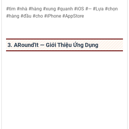
#tìm #nhà #hàng #xung #quanh #iOS #— #Lựa #chọn
#hàng #đầu #cho #iPhone #AppStore
3. ARound'It — Giới Thiệu Ứng Dụng