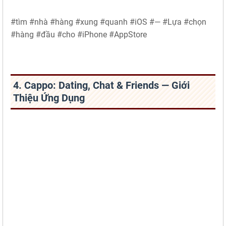
#tìm #nhà #hàng #xung #quanh #iOS #— #Lựa #chọn
#hàng #đầu #cho #iPhone #AppStore
4. Cappo: Dating, Chat & Friends — Giới
Thiệu Ứng Dụng