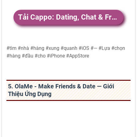
Tải Cappo: Dating, Chat & Friends
#tìm #nhà #hàng #xung #quanh #iOS #— #Lựa #chọn
#hàng #đầu #cho #iPhone #AppStore
5. OlaMe - Make Friends & Date — Giới
Thiệu Ứng Dụng