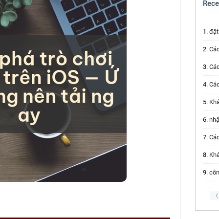
Rece
đặt
Các 
Các ứ
Các ứ
Khám
nhật
Các ứ
Khám
công
〈