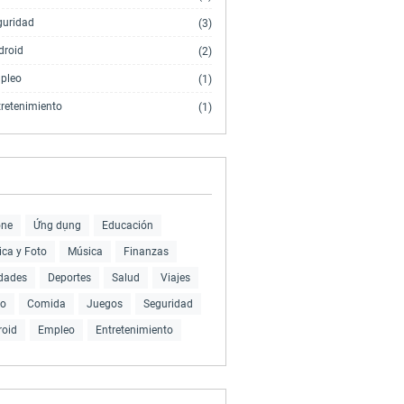
guridad
(3)
droid
(2)
pleo
(1)
tretenimiento
(1)
one
Ứng dụng
Educación
ca y Foto
Música
Finanzas
idades
Deportes
Salud
Viajes
eo
Comida
Juegos
Seguridad
roid
Empleo
Entretenimiento