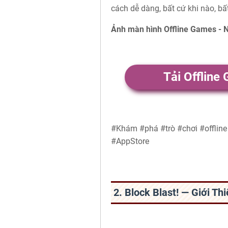
cách dễ dàng, bất cứ khi nào, bấ
Ảnh màn hình Offline Games - 
Tải Offline
#Khám #phá #trò #chơi #offlin
#AppStore
2. Block Blast! — Giới T