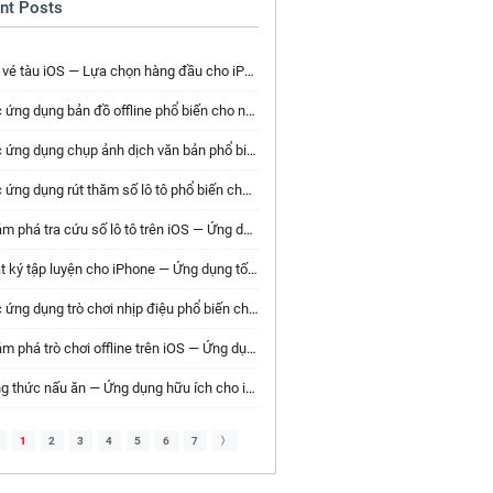
nt Posts
 vé tàu iOS — Lựa chọn hàng đầu cho iPhone
ứng dụng bản đồ offline phổ biến cho người dùng iPhone
ng dụng chụp ảnh dịch văn bản phổ biến cho người dùng iPhone
ng dụng rút thăm số lô tô phổ biến cho người dùng iPhone
 phá tra cứu số lô tô trên iOS — Ứng dụng nên tải ngay
 ký tập luyện cho iPhone — Ứng dụng tốt nhất bạn nên thử
ng dụng trò chơi nhịp điệu phổ biến cho người dùng iPhone
 phá trò chơi offline trên iOS — Ứng dụng nên tải ngay
 thức nấu ăn — Ứng dụng hữu ích cho iPhone của bạn
1
2
3
4
5
6
7
〉