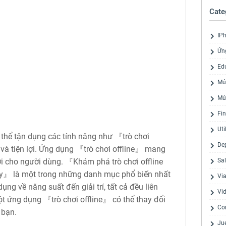
Cate
IP
Ứn
Ed
Mú
Mú
Fi
Uti
có thể tận dụng các tính năng như 『trò chơi
De
và tiện lợi. Ứng dụng 『trò chơi offline』 mang
ợi cho người dùng. 『Khám phá trò chơi offline
Sa
ay』 là một trong những danh mục phổ biến nhất
Via
ng về năng suất đến giải trí, tất cả đều liên
Vi
t ứng dụng 『trò chơi offline』 có thể thay đổi
Co
 bạn.
Ju