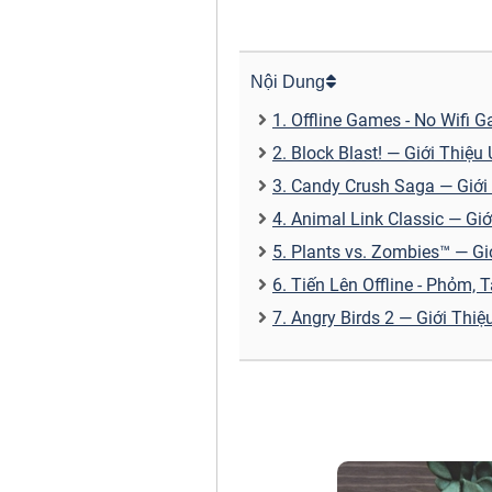
Nội Dung
1. Offline Games - No Wifi
2. Block Blast! — Giới Thiệ
3. Candy Crush Saga — Giới
4. Animal Link Classic — Gi
5. Plants vs. Zombies™ — G
6. Tiến Lên Offline - Phỏm,
7. Angry Birds 2 — Giới Thi