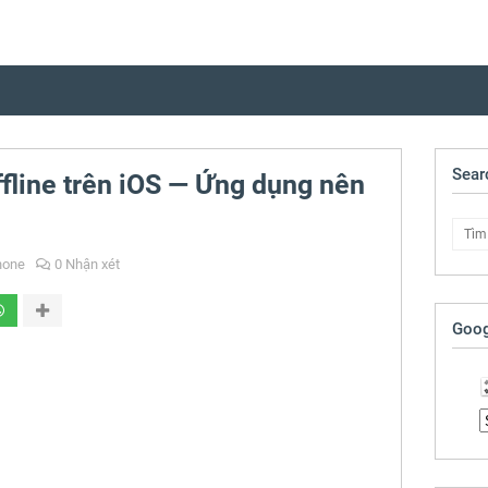
Sear
ffline trên iOS — Ứng dụng nên
hone
0 Nhận xét
Goog