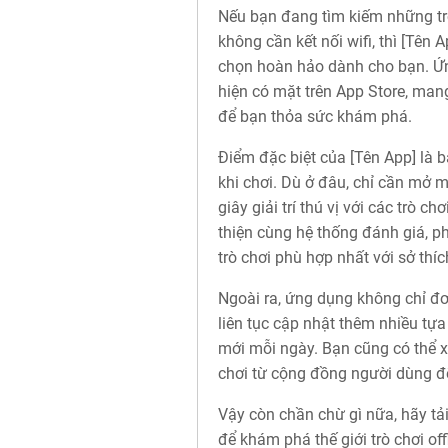
Nếu bạn đang tìm kiếm những trò 
không cần kết nối wifi, thì [Tên 
chọn hoàn hảo dành cho bạn. Ứn
hiện có mặt trên App Store, mang
để bạn thỏa sức khám phá.
Điểm đặc biệt của [Tên App] là 
khi chơi. Dù ở đâu, chỉ cần mở 
giây giải trí thú vị với các trò c
thiện cùng hệ thống đánh giá, p
trò chơi phù hợp nhất với sở thí
Ngoài ra, ứng dụng không chỉ đơn
liên tục cập nhật thêm nhiều tự
mới mỗi ngày. Bạn cũng có thể 
chơi từ cộng đồng người dùng để
Vậy còn chần chừ gì nữa, hãy tả
để khám phá thế giới trò chơi off