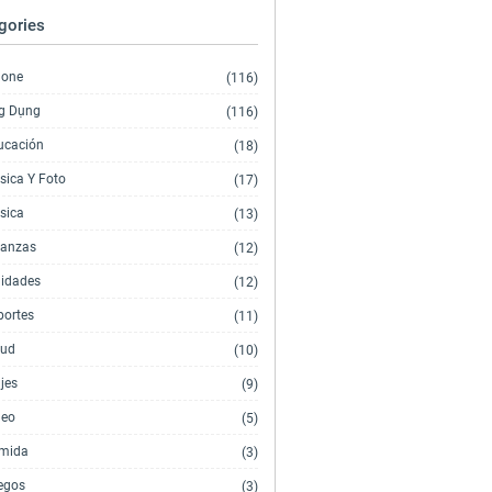
gories
hone
(116)
g Dụng
(116)
ucación
(18)
sica Y Foto
(17)
sica
(13)
nanzas
(12)
lidades
(12)
portes
(11)
lud
(10)
jes
(9)
deo
(5)
mida
(3)
egos
(3)