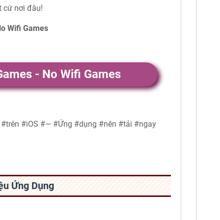
t cứ nơi đâu!
No Wifi Games
 Games - No Wifi Games
e #trên #iOS #— #Ứng #dụng #nên #tải #ngay
hiệu Ứng Dụng